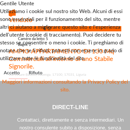
Gentile Utente
Utilizziamo i cookie sul nostro sito Web. Alcuni di essi
sono essenziali per il funzionamento del sito, mentre
Venduto
altri ci aiutano a migliorare questo sito e l'esperienza
Appartamento
€ 0
dell'utente (cookie di tracciamento). Puoi decidere tu
Camere da letto: 5
stesso se consentire o meno i cookie. Ti preghiamo di
Bagni: 1
notare che se li rifiuti, potresti non essere in grado di
AMPIO APPARTAMENTO DI 130 Mq
Commerciali all’interno di uno Stabile
utilizzare tutte le funzionalità del sito.
Signorile.
Accetto
Rifiuto
Via Cesare Battisti, Albenga, 17100, 17031, Liguria
Maggiori informazioni consultando la Privacy Policy del
sito.
DIRECT-LINE
Contattaci, direttamente e senza intermediari. Un
nostro consulente subito a disposizione, senza