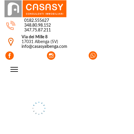
0182.555627
348.80.98.152
347.75.87.211
Via dei Mille 8
17031 Albenga (SV)
info@casasyalbenga.com