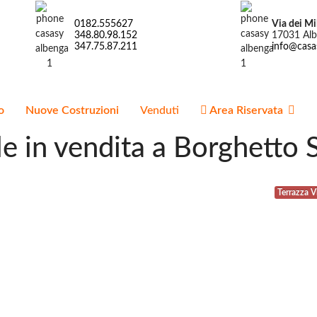
0182.555627
Via dei Mil
348.80.98.152
17031 Alb
347.75.87.211
info@casa
o
Nuove Costruzioni
Venduti
Area Riservata
le in vendita a Borghetto 
Terrazza Vi