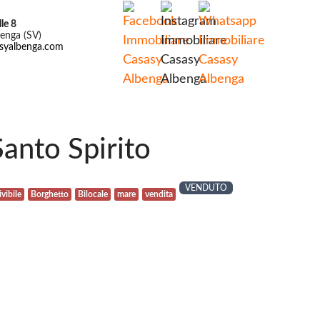
le 8
enga (SV)
syalbenga.com
Santo Spirito
VENDUTO
vibile
Borghetto
Bilocale
mare
vendita